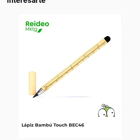
interesarte
Lápiz Bambú Touch BEC46
Libret