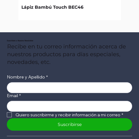
Lápiz Bambú Touch BEC46
Libret
Suscribete a Nuestro Newsletter
Recibe en tu correo información acerca de
nuestros productos para días especiales,
novedades, etc.
Nombre y Apellido
*
Email
*
Quiero suscribirme y recibir información a mi correo
*
Suscribirse