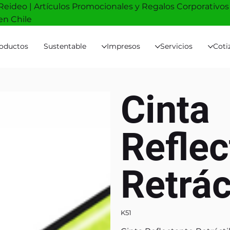
Reideo | Artículos Promocionales y Regalos Corporativos
en Chile
oductos
Sustentable
Impresos
Servicios
Coti
Cinta
Reflec
Retrác
K51