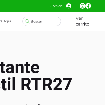
Iniciar sesión
Ver
za Aquí
Buscar
carrito
tante
til RTR27