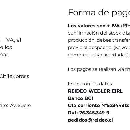
Forma de pag
Los valores son + IVA (19
confirmación del stock dis
 IVA, el
producción, debes transferi
e los
previo al despacho. (Salvo 
har.
comerciales ya acordadas).
Los pagos se realizan vía t
Chilexpress
Estos son los datos:
REIDEO WEBLER EIRL
Banco BCI
iro: Av. Sucre
Cta corriente N°52344312
Rut: 76.345.349-9
pedidos@reideo.cl