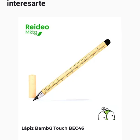
interesarte
Lápiz Bambú Touch BEC46
Libret