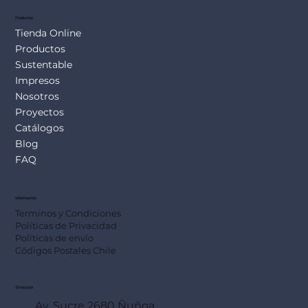
Productos
Tienda Online
Productos
Sustentable
Impresos
Nosotros
Proyectos
Catálogos
Blog
FAQ
Información
Terminos y Condiciones
Políticas de Privacidad
Políticas de envío
Códigos Postales Chile
Dirección
Av. Sucre 2680 Ñuñoa