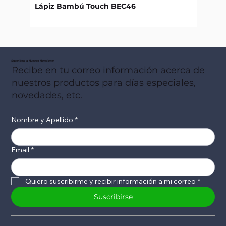
Lápiz Bambú Touch BEC46
Libret
Suscribete a Nuestro Newsletter
Recibe en tu correo información acerca de
nuestros productos para días especiales,
novedades, etc.
Nombre y Apellido
*
Email
*
Quiero suscribirme y recibir información a mi correo
*
Suscribirse