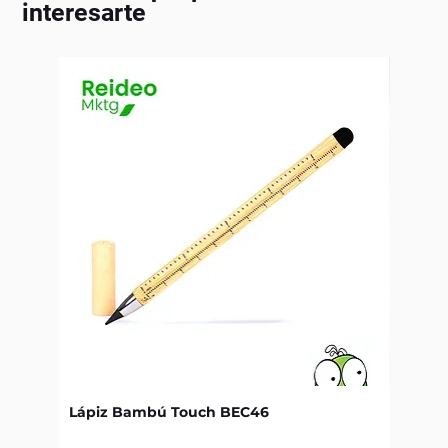
interesarte
Lápiz Bambú Touch BEC46
Libret