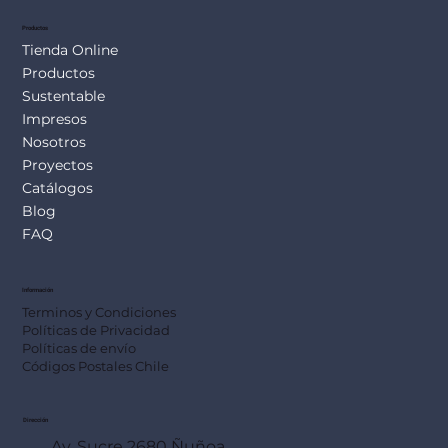
Productos
Tienda Online
Productos
Sustentable
Impresos
Nosotros
Proyectos
Catálogos
Blog
FAQ
Información
Terminos y Condiciones
Políticas de Privacidad
Políticas de envío
Códigos Postales Chile
Dirección
Av. Sucre 2680 Ñuñoa