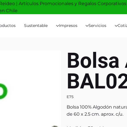
Reideo | Artículos Promocionales y Regalos Corporativos
en Chile
oductos
Sustentable
Impresos
Servicios
Coti
Bolsa
BAL0
E75
Bolsa 100% Algodón natura
de 60 x 2.5 cm. aprox. c/u.