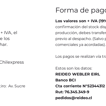
Forma de pag
Los valores son + IVA (19
confirmación del stock dis
 IVA, el
producción, debes transferi
e los
previo al despacho. (Salvo 
har.
comerciales ya acordadas).
Los pagos se realizan vía t
Chilexpress
Estos son los datos:
REIDEO WEBLER EIRL
Banco BCI
iro: Av. Sucre
Cta corriente N°52344312
Rut: 76.345.349-9
pedidos@reideo.cl