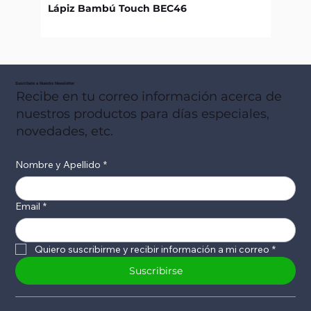
Lápiz Bambú Touch BEC46
Libret
Suscribete a Nuestro Newsletter
Recibe en tu correo información acerca de
nuestros productos para días especiales,
novedades, etc.
Nombre y Apellido
*
Email
*
Quiero suscribirme y recibir información a mi correo
*
Suscribirse