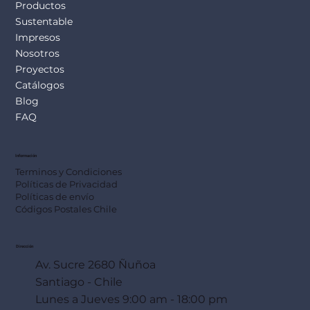
Productos
Sustentable
Impresos
Nosotros
Proyectos
Catálogos
Blog
FAQ
Información
Terminos y Condiciones
Políticas de Privacidad
Políticas de envío
Códigos Postales Chile
Dirección
Av. Sucre 2680 Ñuñoa
Santiago - Chile
Lunes a Jueves 9:00 am - 18:00 pm