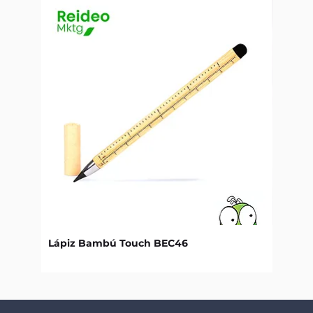
Lápiz Bambú Touch BEC46
Libret