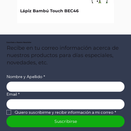
Lápiz Bambú Touch BEC46
Libret
Suscribete a Nuestro Newsletter
Recibe en tu correo información acerca de
nuestros productos para días especiales,
novedades, etc.
Nombre y Apellido
*
Email
*
Quiero suscribirme y recibir información a mi correo
*
Suscribirse