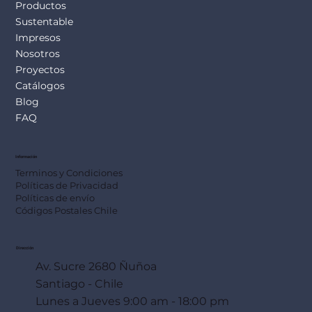
Productos
Sustentable
Impresos
Nosotros
Proyectos
Catálogos
Blog
FAQ
Información
Terminos y Condiciones
Políticas de Privacidad
Políticas de envío
Códigos Postales Chile
Dirección
Av. Sucre 2680 Ñuñoa
Santiago - Chile
Lunes a Jueves 9:00 am - 18:00 pm