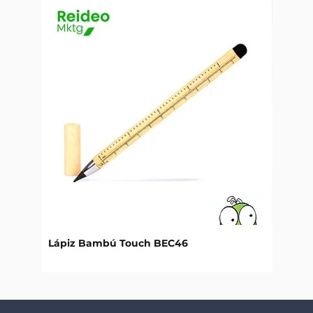
Lápiz Bambú Touch BEC46
Libret