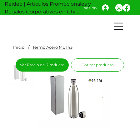
Reideo | Artículos Promocionales y
Iniciar sesión
Regalos Corporativos en Chile
Inicio
/
Termo Acero MUT43
Ver Precio del Producto
Cotizar producto