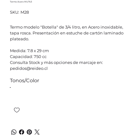
Termo Acero MUT43
SKU
SKU:
M28
M28
Termo modelo "Botella" de 3/4 litro, en Acero inoxidable,
tapa rosca. Presentación en estuche de cartón laminado
plateado.
Medida: 7.8 x 29 cm
Capacidad: 750 cc
Consulta Stock y más opciones de marcaje en:
pedidos@reideo.cl
Tonos/Color