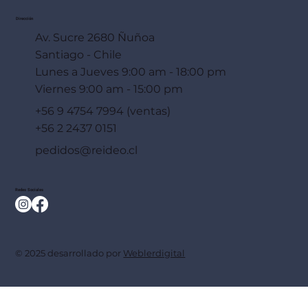
Dirección
Av. Sucre 2680 Ñuñoa
Santiago - Chile
Lunes a Jueves 9:00 am - 18:00 pm
Viernes 9:00 am - 15:00 pm
+56 9 4754 7994 (ventas)
+56 2 2437 0151
pedidos@reideo.cl
Redes Sociales
© 2025 desarrollado por
Weblerdigital