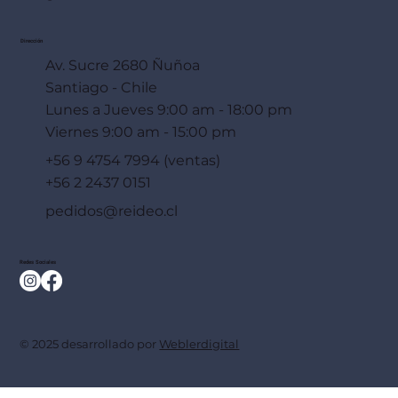
Dirección
Av. Sucre 2680 Ñuñoa
Santiago - Chile
Lunes a Jueves 9:00 am - 18:00 pm
Viernes 9:00 am - 15:00 pm
+56 9 4754 7994 (ventas)
+56 2 2437 0151
pedidos@reideo.cl
Redes Sociales
© 2025 desarrollado por
Weblerdigital