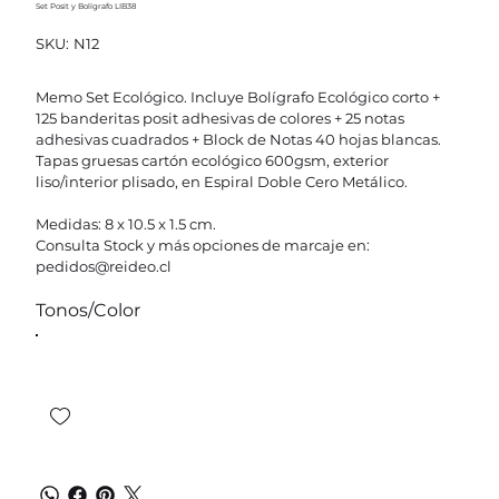
Set Posit y Bolígrafo LIB38
SKU
SKU:
N12
N12
Memo Set Ecológico. Incluye Bolígrafo Ecológico corto +
125 banderitas posit adhesivas de colores + 25 notas
adhesivas cuadrados + Block de Notas 40 hojas blancas.
Tapas gruesas cartón ecológico 600gsm, exterior
liso/interior plisado, en Espiral Doble Cero Metálico.
Medidas: 8 x 10.5 x 1.5 cm.
Consulta Stock y más opciones de marcaje en:
pedidos@reideo.cl
Tonos/Color