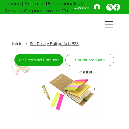
Reideo | Artículos Promocionales y
Iniciar sesión
Regalos Corporativos en Chile
Inicio
/
Set Posit y Bolígrafo LIB38
Ver Precio del Producto
Cotizar producto