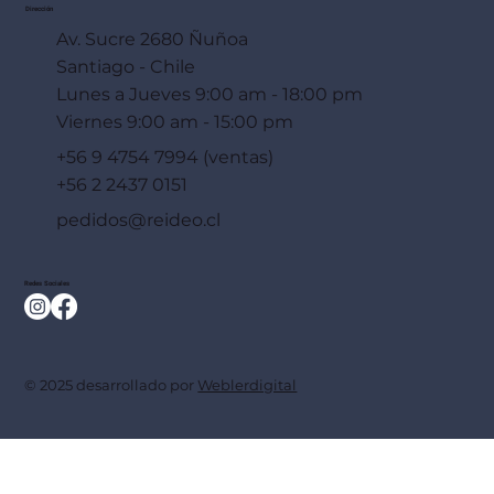
Dirección
Av. Sucre 2680 Ñuñoa
Santiago - Chile
Lunes a Jueves 9:00 am - 18:00 pm
Viernes 9:00 am - 15:00 pm
+56 9 4754 7994 (ventas)
+56 2 2437 0151
pedidos@reideo.cl
Redes Sociales
© 2025 desarrollado por
Weblerdigital