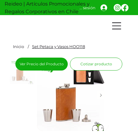
Reideo | Artículos Promocionales y
Iniciar sesión
Regalos Corporativos en Chile
Inicio
/
Set Petaca y Vasos HOO118
Ver Precio del Producto
Cotizar producto