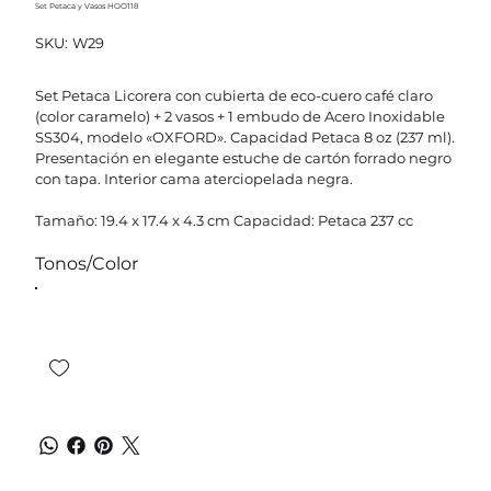
Set Petaca y Vasos HOO118
SKU
SKU:
W29
W29
Set Petaca Licorera con cubierta de eco-cuero café claro
(color caramelo) + 2 vasos + 1 embudo de Acero Inoxidable
SS304, modelo «OXFORD». Capacidad Petaca 8 oz (237 ml).
Presentación en elegante estuche de cartón forrado negro
con tapa. Interior cama aterciopelada negra.
Tamaño: 19.4 x 17.4 x 4.3 cm Capacidad: Petaca 237 cc
Tonos/Color