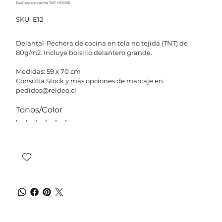
Pechera de cocina TNT HOO56
SKU
SKU:
E12
E12
Delantal-Pechera de cocina en tela no tejida (TNT) de
80g/m2. Incluye bolsillo delantero grande.
Medidas: 59 x 70 cm
Consulta Stock y más opciones de marcaje en:
pedidos@reideo.cl
Tonos/Color