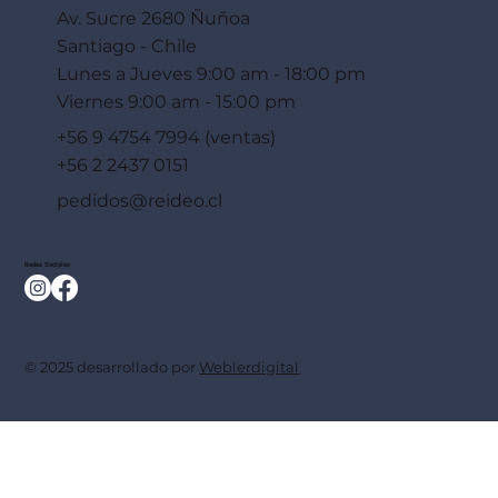
Av. Sucre 2680 Ñuñoa
Santiago - Chile
Lunes a Jueves 9:00 am - 18:00 pm
Viernes 9:00 am - 15:00 pm
+56 9 4754 7994 (ventas)
+56 2 2437 0151
pedidos@reideo.cl
Redes Sociales
© 2025 desarrollado por
Weblerdigital