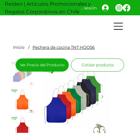
Reideo | Artículos Promocionales y
Iniciar sesión
Regalos Corporativos en Chile
Inicio
/
Pechera de cocina TNT HOO56
Ver Precio del Producto
Cotizar producto