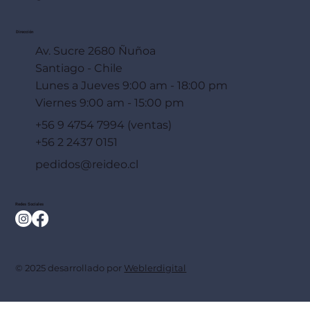
Dirección
Av. Sucre 2680 Ñuñoa
Santiago - Chile
Lunes a Jueves 9:00 am - 18:00 pm
Viernes 9:00 am - 15:00 pm
+56 9 4754 7994 (ventas)
+56 2 2437 0151
pedidos@reideo.cl
Redes Sociales
© 2025 desarrollado por
Weblerdigital