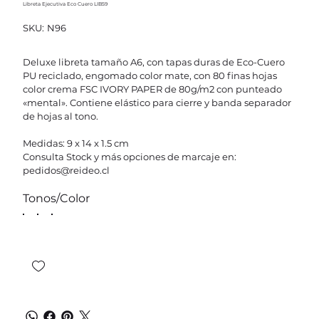
Libreta Ejecutiva Eco Cuero LIB59
SKU
SKU:
N96
N96
Deluxe libreta tamaño A6, con tapas duras de Eco-Cuero
PU reciclado, engomado color mate, con 80 finas hojas
color crema FSC IVORY PAPER de 80g/m2 con punteado
«mental». Contiene elástico para cierre y banda separador
de hojas al tono.
Medidas: 9 x 14 x 1.5 cm
Consulta Stock y más opciones de marcaje en:
pedidos@reideo.cl
Tonos/Color