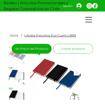
Reideo | Artículos Promocionales y
Iniciar sesión
Regalos Corporativos en Chile
Inicio
/
Libreta Ejecutiva Eco Cuero LIB59
Ver Precio del Producto
Cotizar producto