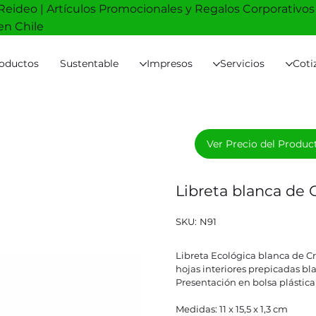
Reideo | Artículos Promocionales y Regalos Corporativos
en Chile
oductos
Sustentable
Impresos
Servicios
Coti
Ver Precio del Produc
Libreta blanca de
SKU
SKU:
N91
N91
Libreta Ecológica blanca de C
hojas interiores prepicadas bl
Presentación en bolsa plástic
Medidas: 11 x 15,5 x 1,3 cm