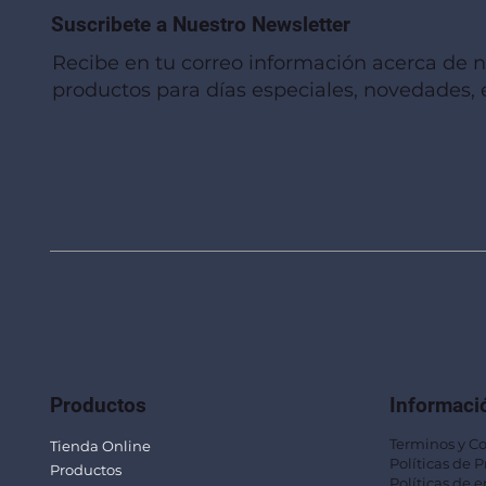
Suscribete a Nuestro Newsletter
Recibe en tu correo información acerca de 
productos para días especiales, novedades, e
Vista rápida
Vista rápida
Vista rápida
Linterna de Muñeca LLA92
Mug Térmico Fibra de Trigo SUS115
Trofeo Vidrio TRO48
Bolsa Pol
Mug Fibra
Trofeo Vi
Productos
Informaci
Terminos y C
Tienda Online
Políticas de 
Productos
Políticas de e