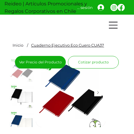
Reideo | Artículos Promocionales y
Iniciar sesión
Regalos Corporativos en Chile
Inicio
/
Cuaderno Ejecutivo Eco Cuero CUA37
Ver Precio del Producto
Cotizar producto