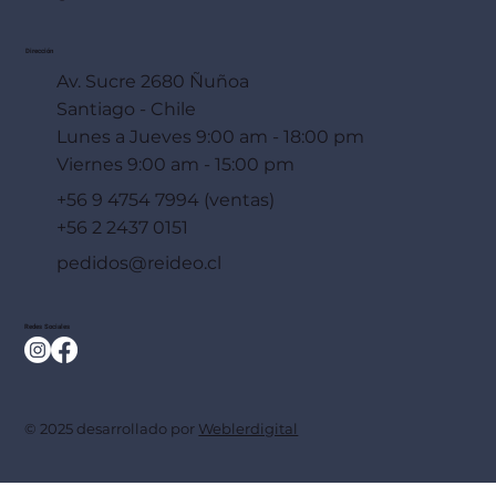
Dirección
Av. Sucre 2680 Ñuñoa
Santiago - Chile
Lunes a Jueves 9:00 am - 18:00 pm
Viernes 9:00 am - 15:00 pm
+56 9 4754 7994 (ventas)
+56 2 2437 0151
pedidos@reideo.cl
Redes Sociales
© 2025 desarrollado por
Weblerdigital