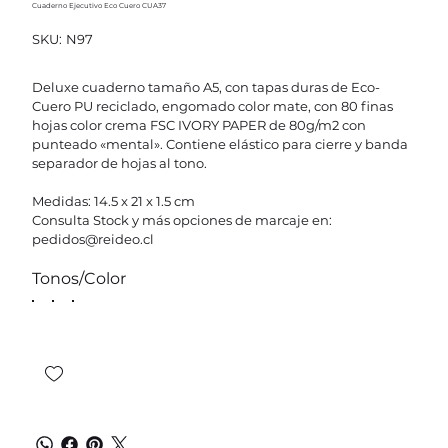
Cuaderno Ejecutivo Eco Cuero CUA37
SKU
SKU:
N97
N97
Deluxe cuaderno tamaño A5, con tapas duras de Eco-
Cuero PU reciclado, engomado color mate, con 80 finas
hojas color crema FSC IVORY PAPER de 80g/m2 con
punteado «mental». Contiene elástico para cierre y banda
separador de hojas al tono.
Medidas: 14.5 x 21 x 1.5 cm
Consulta Stock y más opciones de marcaje en:
pedidos@reideo.cl
Tonos/Color