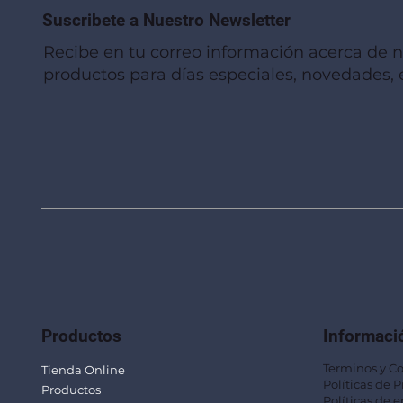
Suscribete a Nuestro Newsletter
Recibe en tu correo información acerca de 
productos para días especiales, novedades, e
Vista rápida
Vista rápida
Vista rápida
Linterna de Muñeca LLA92
Mug Térmico Fibra de Trigo SUS115
Trofeo Vidrio TRO48
Bolsa Pol
Mug Fibra
Trofeo Vi
Productos
Informaci
Terminos y C
Tienda Online
Políticas de 
Productos
Políticas de e