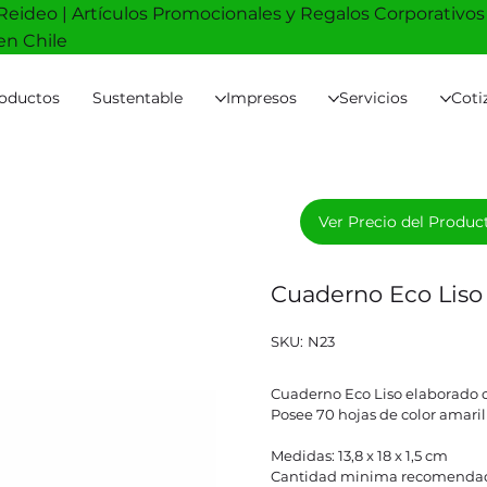
Reideo | Artículos Promocionales y Regalos Corporativos
en Chile
oductos
Sustentable
Impresos
Servicios
Coti
Ver Precio del Produc
Cuaderno Eco Lis
SKU
SKU:
N23
N23
Cuaderno Eco Liso elaborado c
Posee 70 hojas de color amarill
Medidas: 13,8 x 18 x 1,5 cm
Cantidad minima recomendad