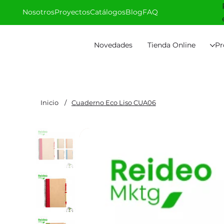
Nosotros
Proyectos
Catálogos
Blog
FAQ
Novedades
Tienda Online
Pr
Inicio
/
Cuaderno Eco Liso CUA06