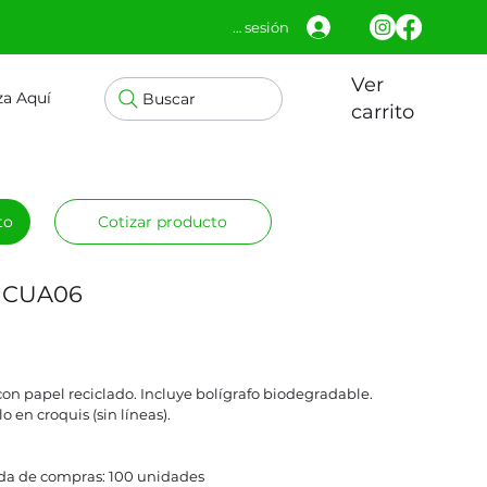
Iniciar sesión
Ver
za Aquí
Buscar
carrito
to
Cotizar producto
o CUA06
on papel reciclado. Incluye bolígrafo biodegradable.
o en croquis (sin líneas).
a de compras: 100 unidades