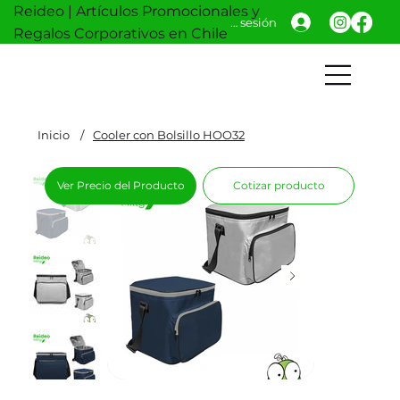
Reideo | Artículos Promocionales y
Iniciar sesión
Regalos Corporativos en Chile
Inicio
/
Cooler con Bolsillo HOO32
Ver Precio del Producto
Cotizar producto