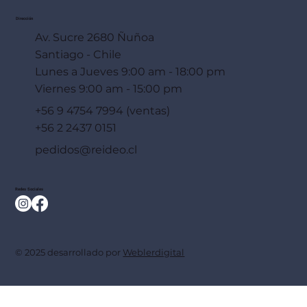
Dirección
Av. Sucre 2680 Ñuñoa
Santiago - Chile
Lunes a Jueves 9:00 am - 18:00 pm
Viernes 9:00 am - 15:00 pm
+56 9 4754 7994 (ventas)
+56 2 2437 0151
pedidos@reideo.cl
Redes Sociales
© 2025 desarrollado por
Weblerdigital