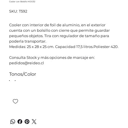
Cooler con Bolsillo HOO32
SKU
SKU:
T592
T592
Cooler con interior de foil de aluminio, en el exterior
cuenta con un bolsillo con cierre que permite guardar
pequeños objetos. Tira con regulador de tamaño para
poderla transportar.
Medidas: 25 x 28 x 25 cm. Capacidad 17,5 litros.Poliester 420.
Consulta Stock y más opciones de marcaje en:
pedidos@reideo.cl
Tonos/Color