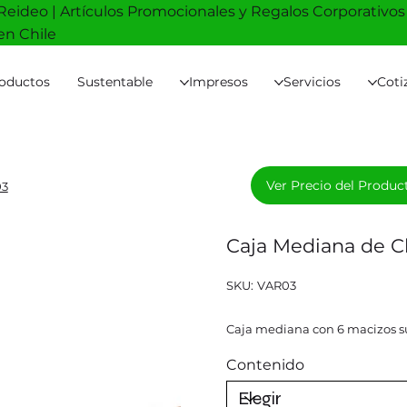
Reideo | Artículos Promocionales y Regalos Corporativos
en Chile
oductos
Sustentable
Impresos
Servicios
Coti
Ver Precio del Produc
03
Caja Mediana de C
SKU
SKU:
VAR03
VAR03
Caja mediana con 6 macizos su
Contenido