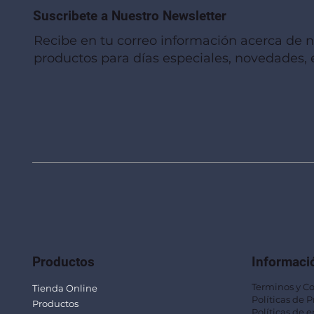
Suscribete a Nuestro Newsletter
Recibe en tu correo información acerca de 
productos para días especiales, novedades, e
Vista rápida
Vista rápida
Vista rápida
Linterna de Muñeca LLA92
Mug Térmico Fibra de Trigo SUS115
Trofeo Vidrio TRO48
Bolsa Pol
Mug Fibra
Trofeo Vi
Productos
Informaci
Terminos y C
Tienda Online
Políticas de 
Productos
Políticas de e