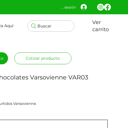
Iniciar sesión
Ver
za Aquí
Buscar
carrito
to
Cotizar producto
hocolates Varsovienne VAR03
rtidos Varsovienne.