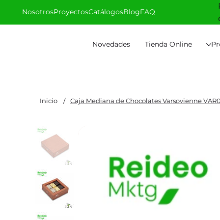
Nosotros
Proyectos
Catálogos
Blog
FAQ
Novedades
Tienda Online
Pr
Inicio
/
Caja Mediana de Chocolates Varsovienne VAR