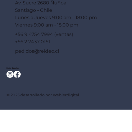
Av. Sucre 2680 Ñuñoa
Santiago - Chile
Lunes a Jueves 9:00 am - 18:00 pm
Viernes 9:00 am - 15:00 pm
+56 9 4754 7994 (ventas)
+56 2 2437 0151
pedidos@reideo.cl
Redes Sociales
© 2025 desarrollado por
Weblerdigital