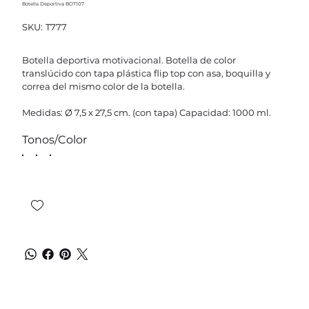
Botella Deportiva BOT107
SKU
SKU:
T777
T777
Botella deportiva motivacional. Botella de color
translúcido con tapa plástica flip top con asa, boquilla y
correa del mismo color de la botella.
Medidas: Ø 7,5 x 27,5 cm. (con tapa) Capacidad: 1000 ml.
Tonos/Color