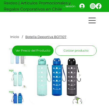
Reideo | Artículos Promocionales y
Iniciar sesión
Regalos Corporativos en Chile
Inicio
/
Botella Deportiva BOT107
Ver Precio del Producto
Cotizar producto