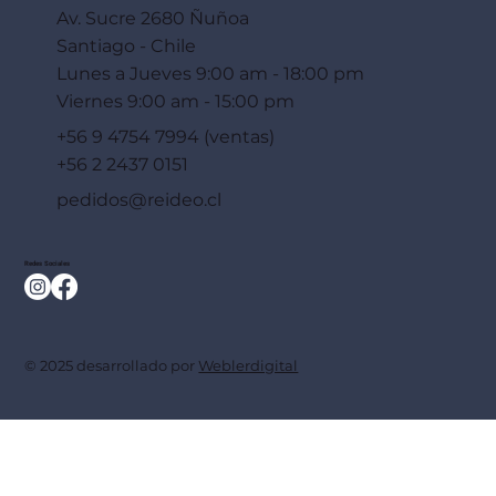
Av. Sucre 2680 Ñuñoa
Santiago - Chile
Lunes a Jueves 9:00 am - 18:00 pm
Viernes 9:00 am - 15:00 pm
+56 9 4754 7994 (ventas)
+56 2 2437 0151
pedidos@reideo.cl
Redes Sociales
© 2025 desarrollado por
Weblerdigital