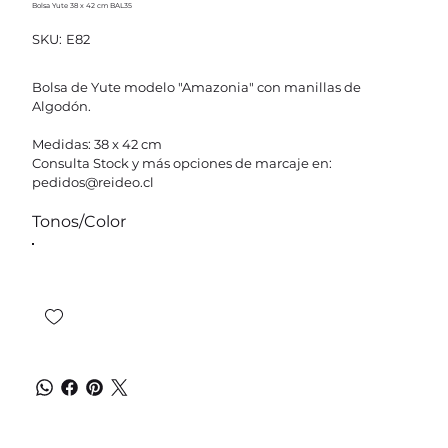
Bolsa Yute 38 x 42 cm BAL35
SKU
SKU:
E82
E82
Bolsa de Yute modelo "Amazonia" con manillas de
Algodón.
Medidas: 38 x 42 cm
Consulta Stock y más opciones de marcaje en:
pedidos@reideo.cl
Tonos/Color