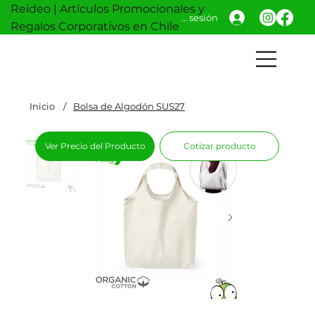
Reideo | Artículos Promocionales y
Iniciar sesión
Regalos Corporativos en Chile
Inicio
/
Bolsa de Algodón SUS27
Ver Precio del Producto
Cotizar producto