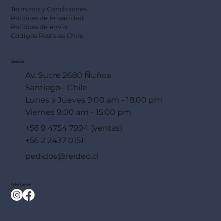
Terminos y Condiciones
Políticas de Privacidad
Políticas de envío
Códigos Postales Chile
Dirección
Av. Sucre 2680 Ñuñoa
Santiago - Chile
Lunes a Jueves 9:00 am - 18:00 pm
Viernes 9:00 am - 15:00 pm
+56 9 4754 7994 (ventas)
+56 2 2437 0151
pedidos@reideo.cl
Redes Sociales