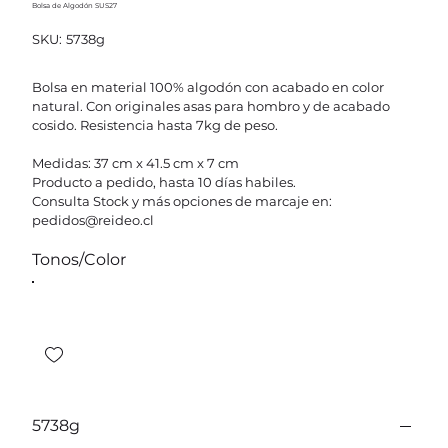
Bolsa de Algodón SUS27
SKU
SKU:
5738g
5738g
Bolsa en material 100% algodón con acabado en color
natural. Con originales asas para hombro y de acabado
cosido. Resistencia hasta 7kg de peso.
Medidas: 37 cm x 41.5 cm x 7 cm
Producto a pedido, hasta 10 días habiles.
Consulta Stock y más opciones de marcaje en:
pedidos@reideo.cl
Tonos/Color
5738g