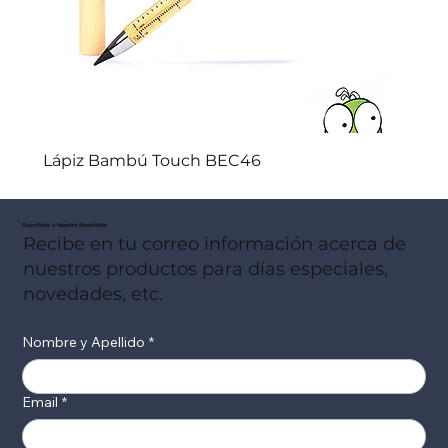
Lápiz Bambú Touch BEC46
Suscribete a Nuestro Newsletter
Recibe en tu correo información acerca de
nuestros productos para días especiales,
novedades, etc.
Nombre y Apellido
*
Email
*