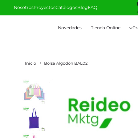
Nosotros
Proyectos
Catálogos
Blog
FAQ
Novedades
Tienda Online
Pr
Inicio
/
Bolsa Algodón BAL02