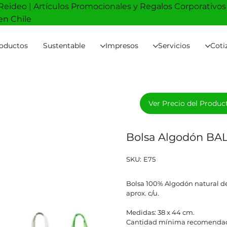
Reideo | Artículos Promocionales y Regalos Corporativos
en Chile
oductos
Sustentable
Impresos
Servicios
Coti
Ver Precio del Produc
Bolsa Algodón BA
SKU
SKU:
E75
E75
Bolsa 100% Algodón natural de
aprox. c/u.
Medidas: 38 x 44 cm.
Cantidad mínima recomendad