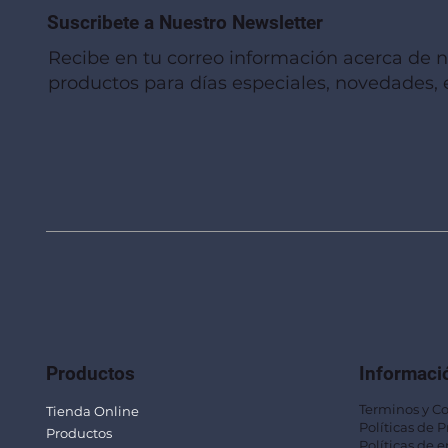
Suscribete a Nuestro Newsletter
Recibe en tu correo información acerca de 
productos para días especiales, novedades, e
Vista rápida
Vista rápida
Vista rápida
Linterna de Muñeca LLA92
Mug Térmico Fibra de Trigo SUS115
Trofeo Vidrio TRO48
Bolsa Pol
Mug Fibra
Trofeo Vi
Productos
Informaci
Terminos y C
Tienda Online
Políticas de 
Productos
Políticas de e