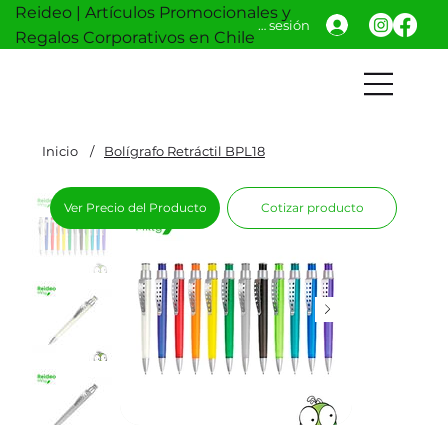
Reideo | Artículos Promocionales y
Iniciar sesión
Regalos Corporativos en Chile
Inicio
/
Bolígrafo Retráctil BPL18
Ver Precio del Producto
Cotizar producto