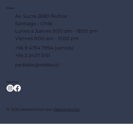
Dirección
Av. Sucre 2680 Ñuñoa
Santiago - Chile
Lunes a Jueves 9:00 am - 18:00 pm
Viernes 9:00 am - 15:00 pm
+56 9 4754 7994 (ventas)
+56 2 2437 0151
pedidos@reideo.cl
Redes Sociales
© 2025 desarrollado por
Weblerdigital