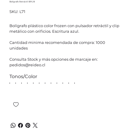
Bolígrafo Retráctil BPL18
SKU
SKU:
L71
L71
Bolígrafo plástico color frozen con pulsador retráctil y clip
metálico con orificios. Escritura azul.
Cantidad minima recomendada de compra: 1000
unidades
Consulta Stock y más opciones de marcaje en:
pedidos@reideo.cl
Tonos/Color