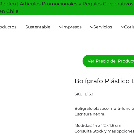
Reideo | Artículos Promocionales y Regalos Corporativos
en Chile
oductos
Sustentable
Impresos
Servicios
Coti
Ver Precio del Produc
Bolígrafo Plástico
SKU
SKU:
L150
L150
Bolígrafo plástico multi-funció
Escritura negra.
Medidas: 14 x 1.2 x 1.6 cm
Consulta Stock y más opciones