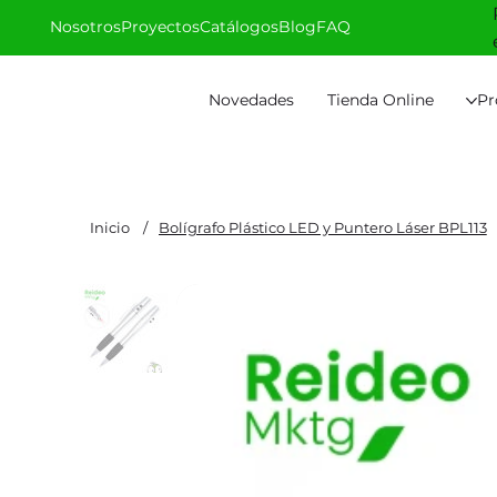
Nosotros
Proyectos
Catálogos
Blog
FAQ
Novedades
Tienda Online
Pr
Inicio
/
Bolígrafo Plástico LED y Puntero Láser BPL113