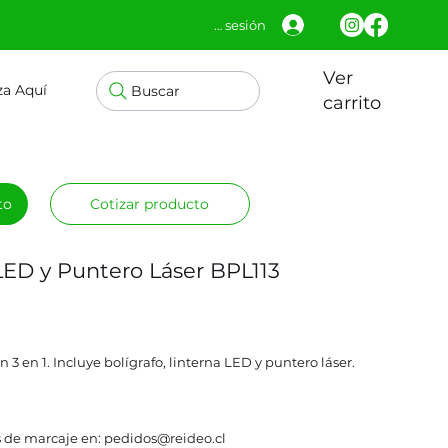
Iniciar sesión
Ver
za Aquí
Buscar
carrito
to
Cotizar producto
 LED y Puntero Láser BPL113
n 3 en 1. Incluye bolígrafo, linterna LED y puntero láser.
 de marcaje en: pedidos@reideo.cl