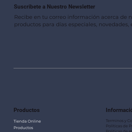
Suscribete a Nuestro Newsletter
Recibe en tu correo información acerca de 
productos para días especiales, novedades, e
Vista rápida
Vista rápida
Vista rápida
Linterna de Muñeca LLA92
Mug Térmico Fibra de Trigo SUS115
Trofeo Vidrio TRO48
Bolsa Pol
Mug Fibra
Trofeo Vi
Productos
Informaci
Terminos y C
Tienda Online
Políticas de 
Productos
Políticas de e