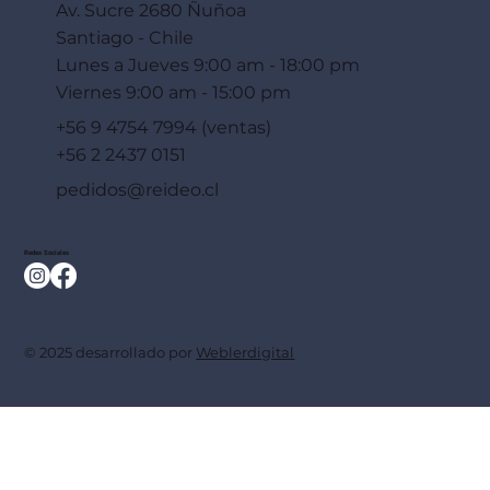
Av. Sucre 2680 Ñuñoa
Santiago - Chile
Lunes a Jueves 9:00 am - 18:00 pm
Viernes 9:00 am - 15:00 pm
+56 9 4754 7994 (ventas)
+56 2 2437 0151
pedidos@reideo.cl
Redes Sociales
© 2025 desarrollado por
Weblerdigital