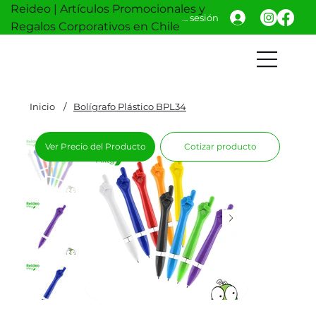
Reideo | Artículos Promocionales y
Iniciar sesión
Regalos Corporativos en Chile
Inicio
/
Bolígrafo Plástico BPL34
Ver Precio del Producto
Cotizar producto