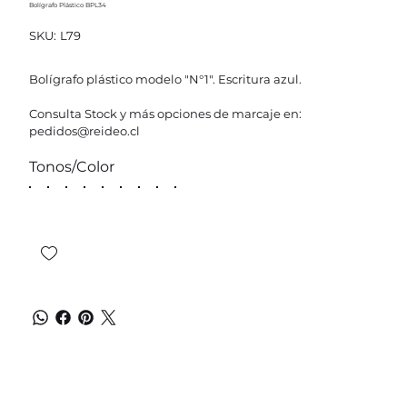
Bolígrafo Plástico BPL34
SKU
SKU:
L79
L79
Bolígrafo plástico modelo "N°1". Escritura azul.
Consulta Stock y más opciones de marcaje en:
pedidos@reideo.cl
Tonos/Color