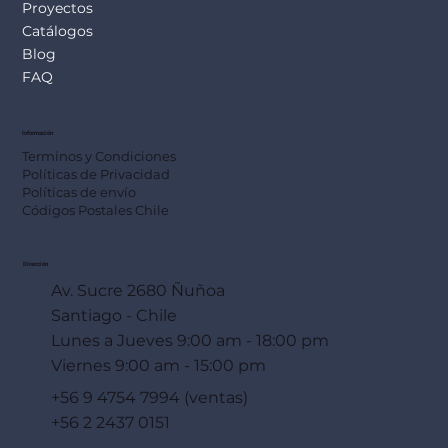
Proyectos
Catálogos
Blog
FAQ
Información
Terminos y Condiciones
Políticas de Privacidad
Políticas de envío
Códigos Postales Chile
Dirección
Av. Sucre 2680 Ñuñoa
Santiago - Chile
Lunes a Jueves 9:00 am - 18:00 pm
Viernes 9:00 am - 15:00 pm
+56 9 4754 7994 (ventas)
+56 2 2437 0151