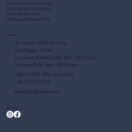
Terminos y Condiciones
Políticas de Privacidad
Políticas de envío
Códigos Postales Chile
Dirección
Av. Sucre 2680 Ñuñoa
Santiago - Chile
Lunes a Jueves 9:00 am - 18:00 pm
Viernes 9:00 am - 15:00 pm
+56 9 4754 7994 (ventas)
+56 2 2437 0151
pedidos@reideo.cl
Redes Sociales