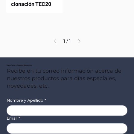
clonación TEC20
1
/
1
Suscribete a Nuestro Newsletter
Recibe en tu correo información acerca de
nuestros productos para días especiales,
novedades, etc.
Nombre y Apellido
*
Email
*