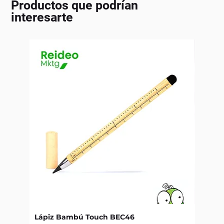
Productos que podrían
interesarte
Lápiz Bambú Touch BEC46
Libret