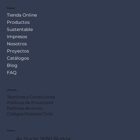
Productos
Tienda Online
Productos
Sustentable
Impresos
Nosotros
Proyectos
Catálogos
Blog
FAQ
Información
Terminos y Condiciones
Políticas de Privacidad
Políticas de envío
Códigos Postales Chile
Dirección
Av. Sucre 2680 Ñuñoa