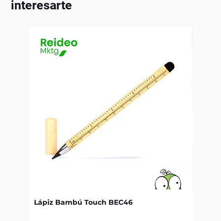
interesarte
Lápiz Bambú Touch BEC46
Libret