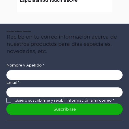
Lápiz Bambú Touch BEC46
Libret
Suscribete a Nuestro Newsletter
Recibe en tu correo información acerca de
nuestros productos para días especiales,
novedades, etc.
Nombre y Apellido
*
Email
*
Quiero suscribirme y recibir información a mi correo
*
Suscribirse