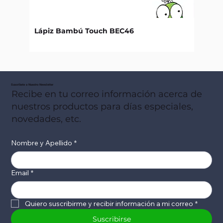
Lápiz Bambú Touch BEC46
Libret
Suscribete a Nuestro Newsletter
Recibe en tu correo información acerca de
nuestros productos para días especiales,
novedades, etc.
Nombre y Apellido
*
Email
*
Quiero suscribirme y recibir información a mi correo
*
Suscribirse