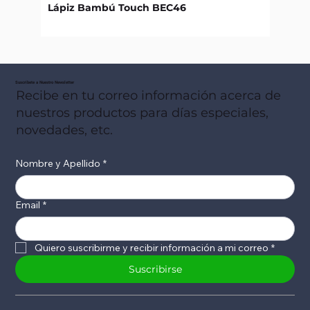
Lápiz Bambú Touch BEC46
Libret
Suscribete a Nuestro Newsletter
Recibe en tu correo información acerca de
nuestros productos para días especiales,
novedades, etc.
Nombre y Apellido
*
Email
*
Quiero suscribirme y recibir información a mi correo
*
Suscribirse