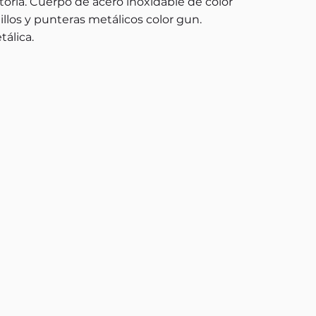
toria. Cuerpo de acero inoxidable de color
illos y punteras metálicos color gun.
tálica.