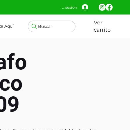
Iniciar sesión
Ver
za Aquí
Buscar
carrito
afo
ico
09