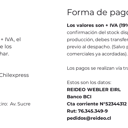
Forma de pag
Los valores son + IVA (19
confirmación del stock dis
 IVA, el
producción, debes transferi
e los
previo al despacho. (Salvo 
har.
comerciales ya acordadas).
Los pagos se realizan vía t
Chilexpress
Estos son los datos:
REIDEO WEBLER EIRL
Banco BCI
iro: Av. Sucre
Cta corriente N°52344312
Rut: 76.345.349-9
pedidos@reideo.cl