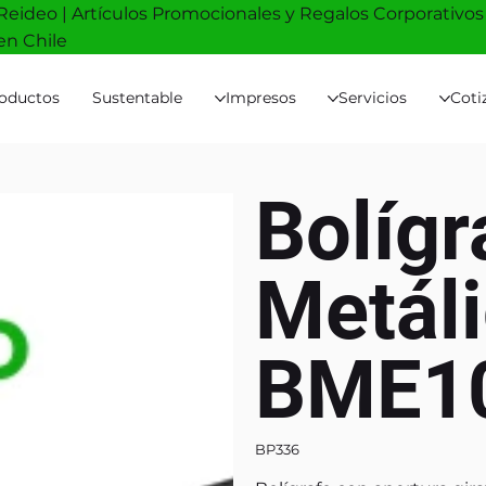
Reideo | Artículos Promocionales y Regalos Corporativos
en Chile
oductos
Sustentable
Impresos
Servicios
Coti
Bolígr
Metál
BME1
BP336