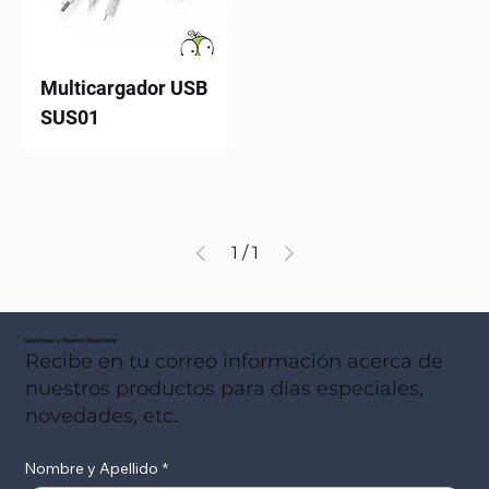
Multicargador USB
SUS01
1
/
1
Suscribete a Nuestro Newsletter
Recibe en tu correo información acerca de
nuestros productos para días especiales,
novedades, etc.
Nombre y Apellido
*