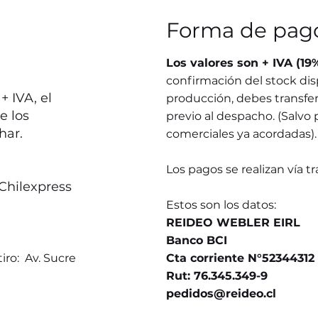
Forma de pag
Los valores son + IVA (19
confirmación del stock dis
 IVA, el
producción, debes transferi
e los
previo al despacho. (Salvo 
har.
comerciales ya acordadas).
Los pagos se realizan vía t
Chilexpress
Estos son los datos:
REIDEO WEBLER EIRL
Banco BCI
iro: Av. Sucre
Cta corriente N°52344312
Rut: 76.345.349-9
pedidos@reideo.cl