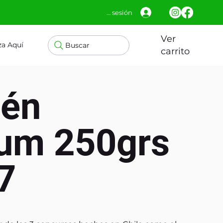
Iniciar sesión
Ver
za Aquí
Buscar
carrito
én
um 250grs
7