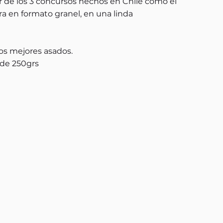
de los 3 concursos hechos en Chile como el
ra en formato granel, en una linda
os mejores asados.
 de 250grs