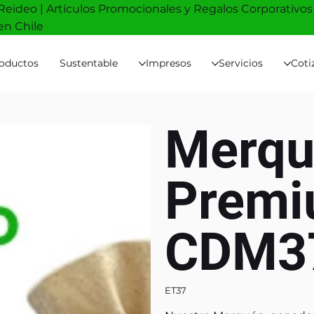
Reideo | Artículos Promocionales y Regalos Corporativos
en Chile
oductos
Sustentable
Impresos
Servicios
Coti
Merqu
Premi
CDM3
ET37