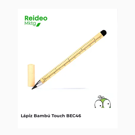
Lápiz Bambú Touch BEC46
Libret