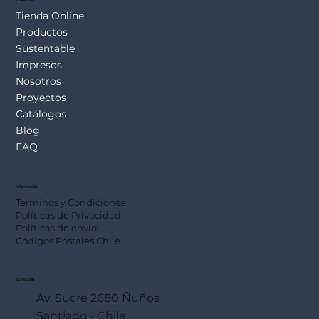
Tienda Online
Productos
Sustentable
Impresos
Nosotros
Proyectos
Catálogos
Blog
FAQ
Información
Terminos y Condiciones
Políticas de Privacidad
Políticas de envío
Códigos Postales Chile
Dirección
Av. Sucre 2680 Ñuñoa
Santiago - Chile