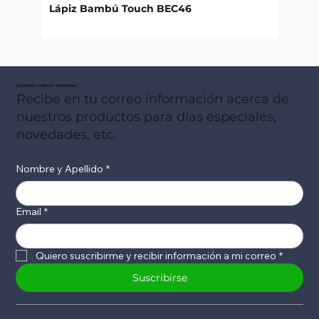
Lápiz Bambú Touch BEC46
Libret
Suscribete a Nuestro Newsletter
Recibe en tu correo información acerca de
nuestros productos para días especiales,
novedades, etc.
Nombre y Apellido
*
Email
*
Quiero suscribirme y recibir información a mi correo
*
Suscribirse