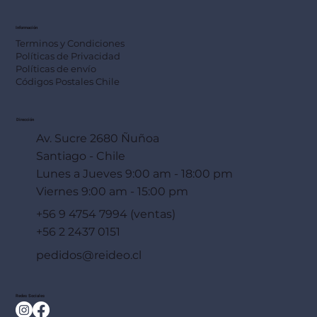
Información
Terminos y Condiciones
Políticas de Privacidad
Políticas de envío
Códigos Postales Chile
Dirección
Av. Sucre 2680 Ñuñoa
Santiago - Chile
Lunes a Jueves 9:00 am - 18:00 pm
Viernes 9:00 am - 15:00 pm
+56 9 4754 7994 (ventas)
+56 2 2437 0151
pedidos@reideo.cl
Redes Sociales