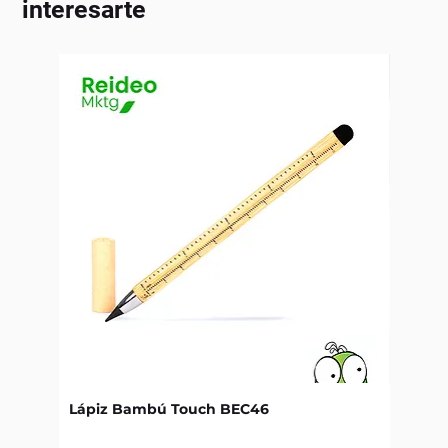
interesarte
Lápiz Bambú Touch BEC46
Libret