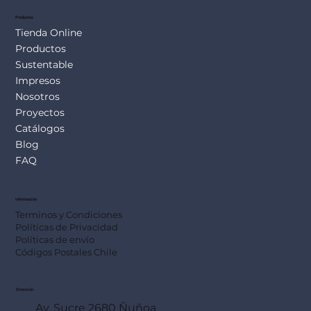
Productos
Tienda Online
Productos
Sustentable
Impresos
Nosotros
Proyectos
Catálogos
Blog
FAQ
Información
Terminos y Condiciones
Políticas de Privacidad
Políticas de envío
Códigos Postales Chile
Dirección
Av. Sucre 2680 Ñuñoa