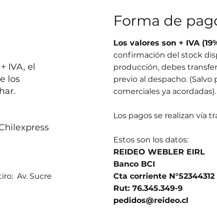
Forma de pag
Los valores son + IVA (19
confirmación del stock dis
 IVA, el
producción, debes transferi
e los
previo al despacho. (Salvo 
har.
comerciales ya acordadas).
Los pagos se realizan vía t
Chilexpress
Estos son los datos:
REIDEO WEBLER EIRL
Banco BCI
iro: Av. Sucre
Cta corriente N°52344312
Rut: 76.345.349-9
pedidos@reideo.cl