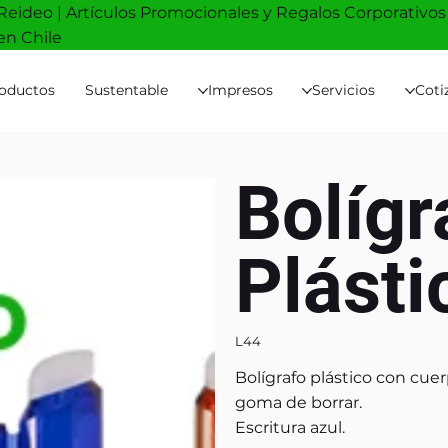
Reideo | Artículos Promocionales y Regalos Corporativos
en Chile
oductos
Sustentable
Impresos
Servicios
Coti
Bolígr
Plást
L44
Bolígrafo plástico con cuer
goma de borrar.
Escritura azul.