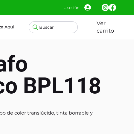
Iniciar sesión
Ver
za Aquí
Buscar
carrito
afo
ico BPL118
po de color translúcido, tinta borrable y