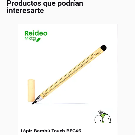
Productos que podrían
interesarte
Lápiz Bambú Touch BEC46
Libret