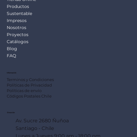
Productos
Sustentable
Impresos
Nosotros
Proyectos
Catálogos
Blog
FAQ
Información
Terminos y Condiciones
Políticas de Privacidad
Políticas de envío
Códigos Postales Chile
Dirección
Av. Sucre 2680 Ñuñoa
Santiago - Chile
Lunes a Jueves 9:00 am - 18:00 pm