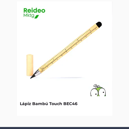
Lápiz Bambú Touch BEC46
Libret