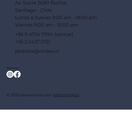
Av. Sucre 2680 Ñuñoa
Santiago - Chile
Lunes a Jueves 9:00 am - 18:00 pm
Viernes 9:00 am - 15:00 pm
+56 9 4754 7994 (ventas)
+56 2 2437 0151
pedidos@reideo.cl
Redes Sociales
© 2025 desarrollado por
Weblerdigital