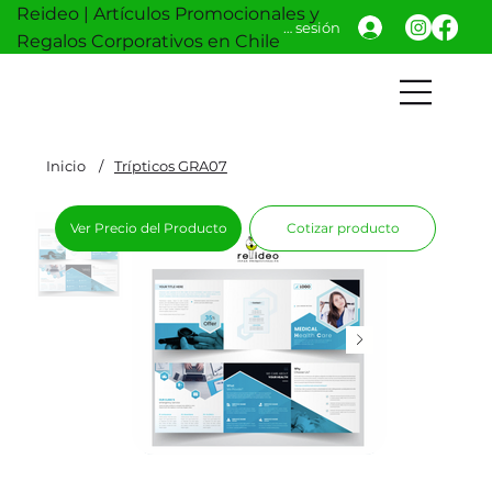
Reideo | Artículos Promocionales y
Iniciar sesión
Regalos Corporativos en Chile
Inicio
/
Trípticos GRA07
Ver Precio del Producto
Cotizar producto