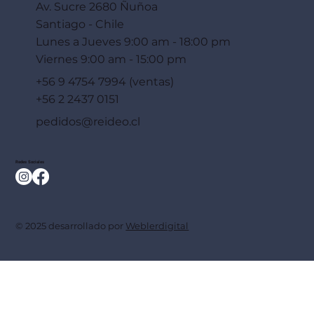
Av. Sucre 2680 Ñuñoa
Santiago - Chile
Lunes a Jueves 9:00 am - 18:00 pm
Viernes 9:00 am - 15:00 pm
+56 9 4754 7994 (ventas)
+56 2 2437 0151
pedidos@reideo.cl
Redes Sociales
© 2025 desarrollado por
Weblerdigital