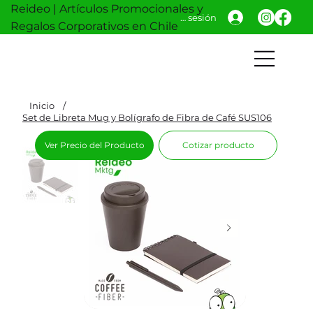
Reideo | Artículos Promocionales y
Iniciar sesión
Regalos Corporativos en Chile
Inicio
/
Set de Libreta Mug y Bolígrafo de Fibra de Café SUS106
Ver Precio del Producto
Cotizar producto