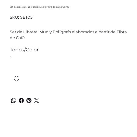
Set de Libreta Mug y Bolígrafo de Fibra de Café SUS106
SKU
SKU:
SET05
SET05
Set de Libreta, Mug y Bolígrafo elaborados a partir de Fibra
de Café.
Tonos/Color