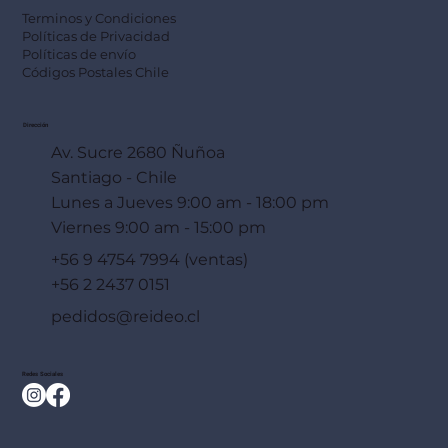
Terminos y Condiciones
Políticas de Privacidad
Políticas de envío
Códigos Postales Chile
Dirección
Av. Sucre 2680 Ñuñoa
Santiago - Chile
Lunes a Jueves 9:00 am - 18:00 pm
Viernes 9:00 am - 15:00 pm
+56 9 4754 7994 (ventas)
+56 2 2437 0151
pedidos@reideo.cl
Redes Sociales