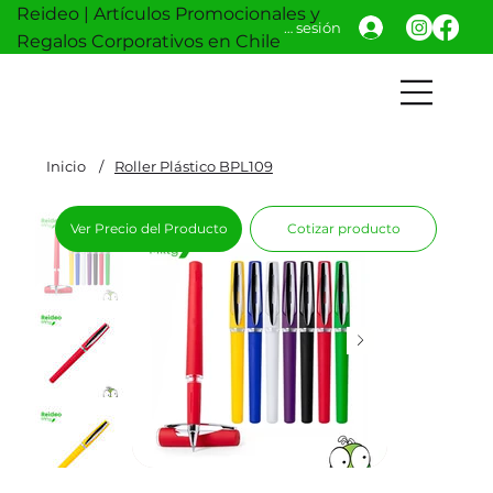
Reideo | Artículos Promocionales y
Iniciar sesión
Regalos Corporativos en Chile
Inicio
/
Roller Plástico BPL109
Ver Precio del Producto
Cotizar producto