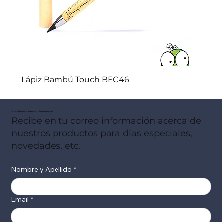
Lápiz Bambú Touch BEC46
Suscribete a Nuestro Newsletter
Recibe en tu correo información acerca de
nuestros productos para días especiales,
novedades, etc.
Nombre y Apellido
*
Email
*