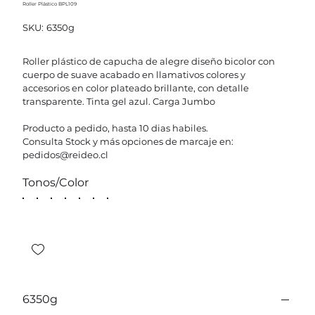
Roller Plástico BPL109
SKU
SKU:
6350g
6350g
Roller plástico de capucha de alegre diseño bicolor con
cuerpo de suave acabado en llamativos colores y
accesorios en color plateado brillante, con detalle
transparente. Tinta gel azul. Carga Jumbo
Producto a pedido, hasta 10 dias habiles.
Consulta Stock y más opciones de marcaje en:
pedidos@reideo.cl
Tonos/Color
6350g