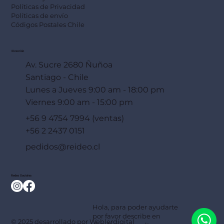
Políticas de Privacidad
Políticas de envío
Códigos Postales Chile
Dirección
Av. Sucre 2680 Ñuñoa
Santiago - Chile
Lunes a Jueves 9:00 am - 18:00 pm
Viernes 9:00 am - 15:00 pm
+56 9 4754 7994 (ventas)
+56 2 2437 0151
pedidos@reideo.cl
Redes Sociales
Hola, para poder ayudarte
por favor describe en
© 2025 desarrollado por
Weblerdigital