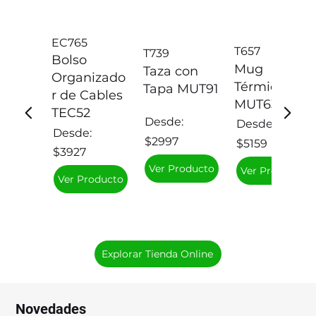
EC765
T657
T739
Bolso
Mug
Taza con
Organizado
Térmico
Tapa MUT91
r de Cables
MUT63
TEC52
Desde:
Desde:
Desde:
$2997
$5159
$3927
Ver Producto
Ver Producto
Ver Producto
Explorar Tienda Online
Novedades